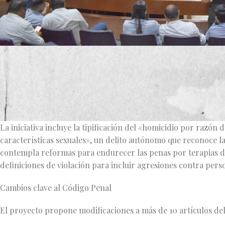
En el Congreso del Estado de Jalisco se presentó para su análi
Código Penal estatal para combatir la violencia y discrimin
por la diputada Norma López Ramírez del grupo parlamentar
igualdad y proteger los derechos humanos de esta comunidad
La iniciativa incluye la tipificación del «homicidio por razón 
características sexuales», un delito autónomo que reconoce l
contempla reformas para endurecer las penas por terapias de 
definiciones de violación para incluir agresiones contra pers
Cambios clave al Código Penal
El proyecto propone modificaciones a más de 10 artículos del 