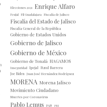
o
Enrique Alfaro
Elecciones 2021
Fil Guadalajara
Fiscalía de Jalisco
Fesijal
Fiscalía del Estado de Jalisco
Fiscalía General de la República
Gobierno de Estados Unidos
Gobierno de Jalisco
Gobierno de México
HAGAMOS
Gobierno de Tonalá
n
Ipejal
Itzul Barrera
Inseguridad
n
Joe Biden
Juan José Hernández Rodríguez
MORENA
Morena Jalisco
Movimiento Ciudadano
Muertes por Coronavirus
Pablo Lemus
PAN
PRI