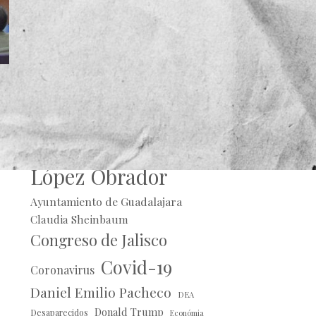
Alberto Uribe
Andrés Manuel
López Obrador
Ayuntamiento de Guadalajara
Claudia Sheinbaum
Congreso de Jalisco
Covid-19
Coronavirus
Daniel Emilio Pacheco
DEA
Donald Trump
Desaparecidos
Económia