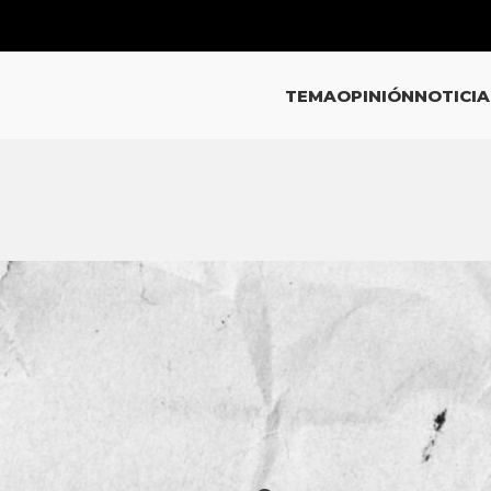
TEMA
OPINIÓN
NOTICIA
EMA
ma López perfila a Jalisco como
ídica de la Comunidad LGBTIQ+