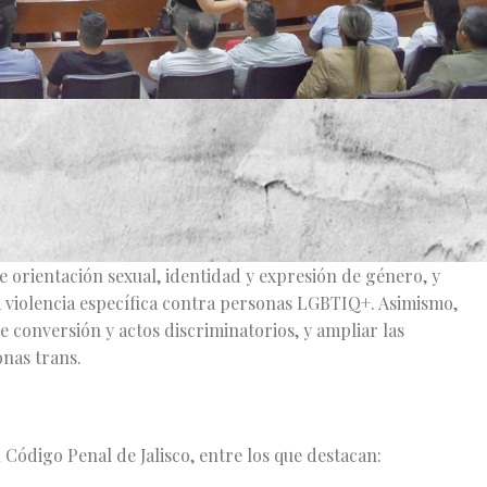
sis una ambiciosa iniciativa legislativa que busca reformar el
ación contra la comunidad LGBTIQ+. La propuesta, presentada
io de MORENA, tiene como eje principal garantizar la
, históricamente vulnerada.
de orientación sexual, identidad y expresión de género, y
a violencia específica contra personas LGBTIQ+. Asimismo,
conversión y actos discriminatorios, y ampliar las
onas trans.
Código Penal de Jalisco, entre los que destacan: