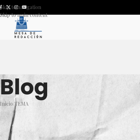
Skip to navigation
Skip to main content
Blog
Inicio
TEMA
T
Iniciativa de la diputada Nor
Pionero en la Protección Jur