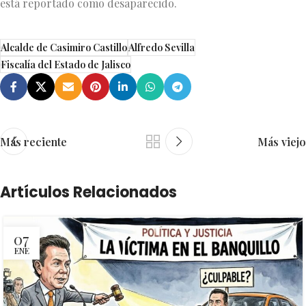
está reportado como desaparecido.
Alcalde de Casimiro Castillo
Alfredo Sevilla
Fiscalía del Estado de Jalisco
Más reciente
Más viejo
Artículos Relacionados
07
ENE