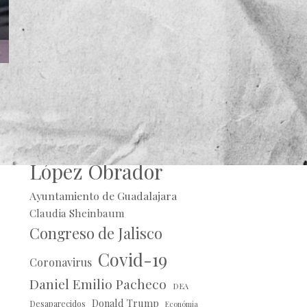
Alberto Uribe
Andrés Manuel
López Obrador
Ayuntamiento de Guadalajara
Claudia Sheinbaum
Congreso de Jalisco
Covid-19
Coronavirus
Daniel Emilio Pacheco
DEA
Donald Trump
Desaparecidos
Económia