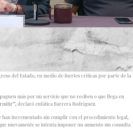
amente la intención de gobiernos municipales emanados de
rifas del agua en la Zona Metropolitana de Guadalajara
municipal de Agua Potable y Alcantarillado (SIAPA), será
reso del Estado, en medio de fuertes críticas por parte de la
 paguen más por un servicio que no reciben o que llega en
rmitir”, declaró enfática Barrera Rodríguez.
se han incrementado sin cumplir con el procedimiento legal,
ó que nuevamente se intenta imponer un aumento sin consulta