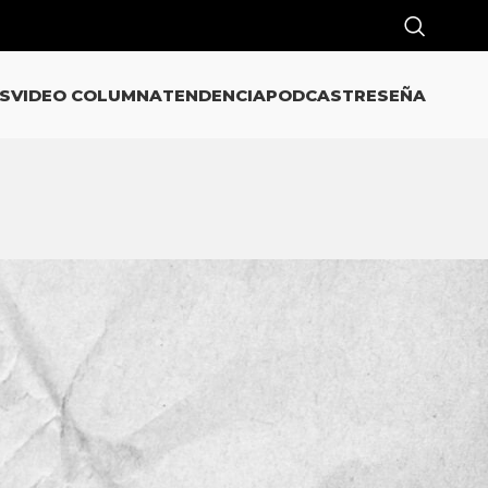
S
VIDEO COLUMNA
TENDENCIA
PODCAST
RESEÑA
s
CATEGORÍAS