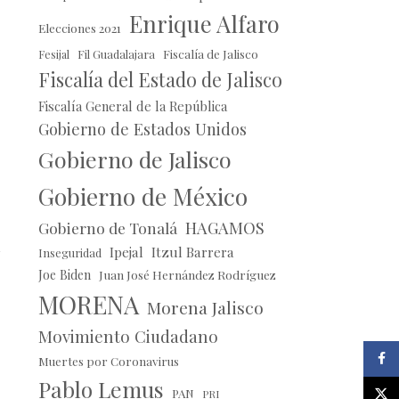
Enrique Alfaro
Elecciones 2021
Fil Guadalajara
Fiscalía de Jalisco
Fesijal
Fiscalía del Estado de Jalisco
Fiscalía General de la República
Gobierno de Estados Unidos
Gobierno de Jalisco
Gobierno de México
HAGAMOS
Gobierno de Tonalá
Ipejal
Itzul Barrera
Inseguridad
Joe Biden
Juan José Hernández Rodríguez
MORENA
Morena Jalisco
Movimiento Ciudadano
Faceb
Muertes por Coronavirus
Pablo Lemus
X
PAN
PRI