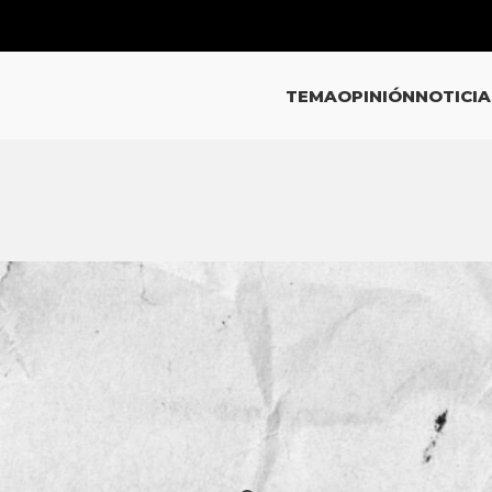
TEMA
OPINIÓN
NOTICIA
EMA
 de aumento al agua sin mejora
sparencia