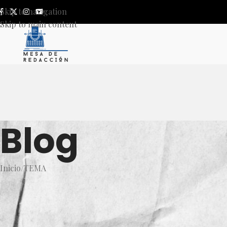
Skip to navigation
Skip to main content
Blog
Inicio
TEMA
T
Itzul Barrera denuncia intento
ni tran