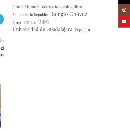
Ricardo Villanueva
Secretaría de Salud Jalisco
Insta
Sergio Chávez
Senado de la Republica
Youtu
Tonalá
UdeG
Siapa
Universidad de Guadalajara
Zapopan
jo
ed
co
20
ABR