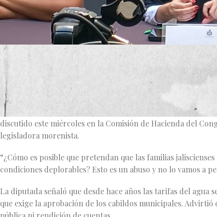
La diputada local de Morena, Itzul Barrera, denunció públic
Movimiento Ciudadano (MC) de incrementar en un 12.5% las ta
(ZMG), sin justificación técnica ni transparencia.
El ajuste en las tarifas, promovido a través del Sistema Inter
discutido este miércoles en la Comisión de Hacienda del Cong
legisladora morenista.
“¿Cómo es posible que pretendan que las familias jaliscienses
condiciones deplorables? Esto es un abuso y no lo vamos a pe
La diputada señaló que desde hace años las tarifas del agua 
que exige la aprobación de los cabildos municipales. Advirti
pública ni rendición de cuentas.