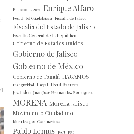
Enrique Alfaro
Elecciones 2021
Fil Guadalajara
Fiscalía de Jalisco
Fesijal
o
Fiscalía del Estado de Jalisco
Fiscalía General de la República
Gobierno de Estados Unidos
Gobierno de Jalisco
Gobierno de México
HAGAMOS
Gobierno de Tonalá
Ipejal
Itzul Barrera
Inseguridad
al
Joe Biden
Juan José Hernández Rodríguez
MORENA
Morena Jalisco
Movimiento Ciudadano
Muertes por Coronavirus
Pablo Lemus
PAN
PRI