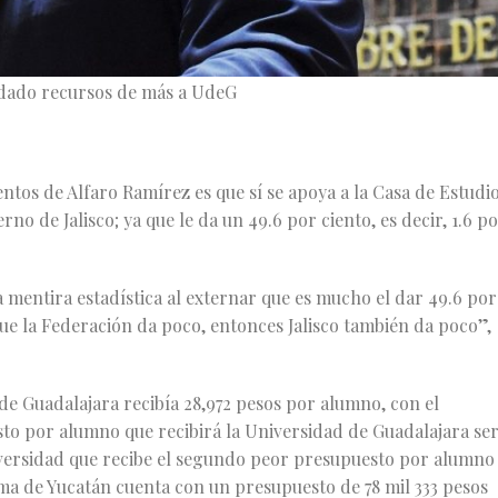
 dado recursos de más a UdeG
tos de Alfaro Ramírez es que sí se apoya a la Casa de Estudi
o de Jalisco; ya que le da un 49.6 por ciento, es decir, 1.6 p
mentira estadística al externar que es mucho el dar 49.6 por
que la Federación da poco, entonces Jalisco también da poco”,
de Guadalajara recibía 28,972 pesos por alumno, con el
sto por alumno que recibirá la Universidad de Guadalajara se
iversidad que recibe el segundo peor presupuesto por alumno
ma de Yucatán cuenta con un presupuesto de 78 mil 333 pesos