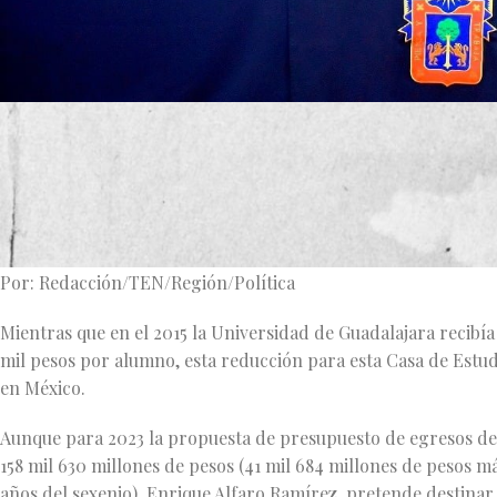
«Este es el peor de los sexenios, de todos los gobernadores de
Universidad, le costará décadas superar los efectos de las p
La UdeG necesita mil 127 millones 416 mil 331 pesos adiciona
Jalisco».
Por: Redacción/TEN/Región/Política
Mientras que en el 2015 la Universidad de Guadalajara recibía
mil pesos por alumno, esta reducción para esta Casa de Estu
en México.
Aunque para 2023 la propuesta de presupuesto de egresos del G
158 mil 630 millones de pesos (41 mil 684 millones de pesos m
años del sexenio), Enrique Alfaro Ramírez, pretende destinar 