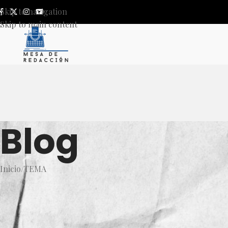
Skip to navigation
Skip to main content
Blog
Inicio
TEMA
T
LE COBRA ALFARO A LA
MANIFESTACION