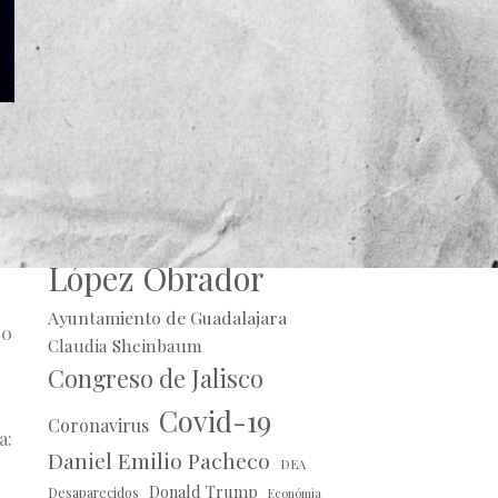
Alberto Uribe
Andrés Manuel
López Obrador
Ayuntamiento de Guadalajara
20
Claudia Sheinbaum
Congreso de Jalisco
Covid-19
Coronavirus
a:
Daniel Emilio Pacheco
DEA
Donald Trump
Desaparecidos
Económia