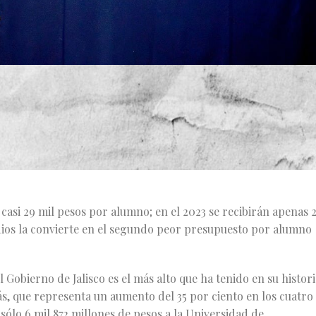
sde que se creó la Red Universitaria de la UdeG. A la
ésimas decisiones que hoy está tomando el gobernador Alfaro.
les a la propuesta enviada por el gobernador al Congreso de
 casi 29 mil pesos por alumno; en el 2023 se recibirán apenas 
dios la convierte en el segundo peor presupuesto por alumno
obierno de Jalisco es el más alto que ha tenido en su histori
ás, que representa un aumento del 35 por ciento en los cuatro
sólo 6 mil 872 millones de pesos a la Universidad de