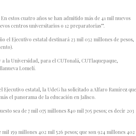
 En estos cuatro años se han admitido más de 41 mil nuevos
vos centros universitarios o 12 preparatorias”.
o el Ejecutivo estatal destinará 23 mil 032 millones de pesos,
iento).
s y a la Universidad, para el CUTonalá, CUTlaquepaque,
illanueva Lomelí.
 Ejecutivo estatal, la UdeG ha solicitado a Alfaro Ramírez qu
más el panorama de la educación en Jalisco.
uesto sea de 7 mil 075 millones 840 mil 705 pesos; es decir 203
 mil 159 millones 402 mil 526 pesos; que son 924 millones 402