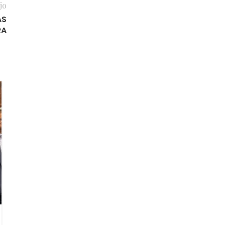
jo
AS
RA
25
AGO
OPINIÓN
Diputados: primero el bolsillo,