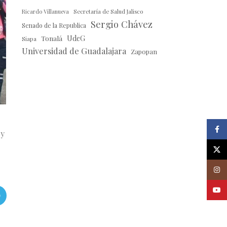
Ricardo Villanueva
Secretaría de Salud Jalisco
Sergio Chávez
Senado de la Republica
Tonalá
UdeG
Siapa
Universidad de Guadalajara
Zapopan
Faceb
 y
X
Insta
Youtu