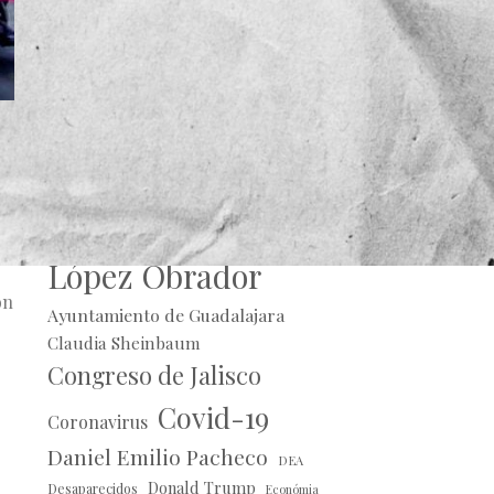
Alberto Uribe
Andrés Manuel
López Obrador
on
Ayuntamiento de Guadalajara
Claudia Sheinbaum
Congreso de Jalisco
Covid-19
Coronavirus
Daniel Emilio Pacheco
DEA
Donald Trump
Desaparecidos
Económia