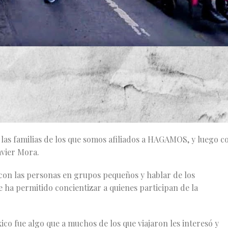
 una docena de camiones que salieron de El Retiro, La Consti,
tido político HAGAMOS, explica la forma en que decidieron
ncluso viajaron con familia.
n las familias de los que somos afiliados a HAGAMOS, y luego c
avier Mora.
 con las personas en grupos pequeños y hablar de los
le ha permitido concientizar a quienes participan de la
.
co fue algo que a muchos de los que viajaron les interesó y