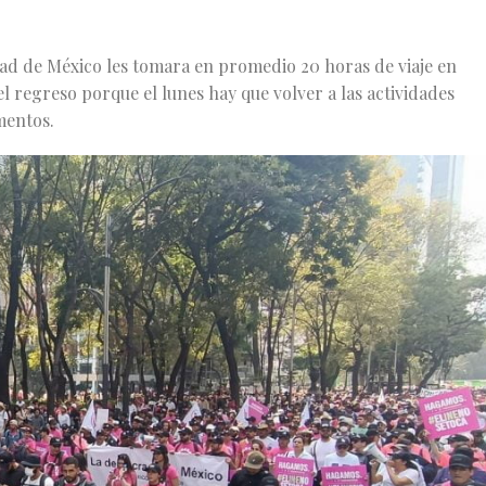
udad de México les tomara en promedio 20 horas de viaje en
l regreso porque el lunes hay que volver a las actividades
imentos.