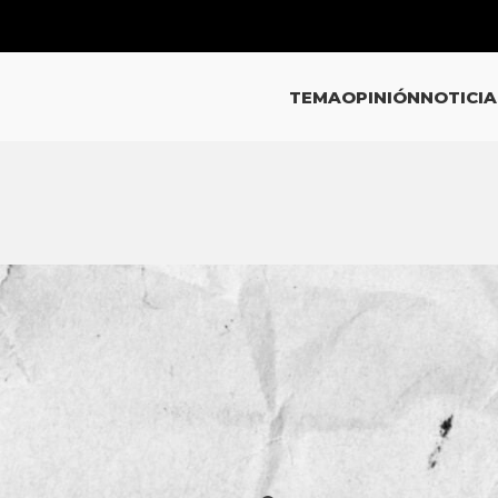
TEMA
OPINIÓN
NOTICIA
EMA
e lo local para incidir en lo
 Javier Mora