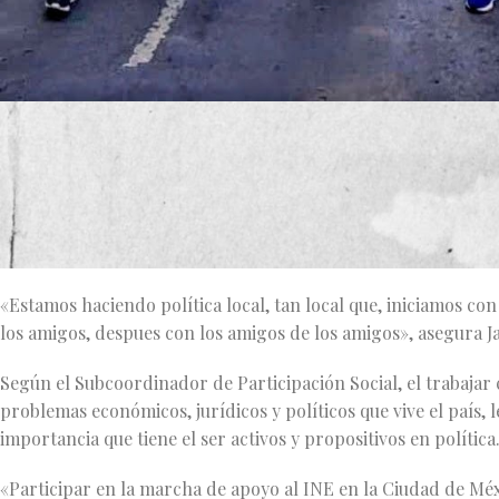
Llegaron a la Ciudad de México casi a las 9 de la mañana, era
Tlaquepaque y Tonalá después de la media noche.
Javier Mora, Subcoordinador de Participación Social del par
participar con el partido un grupo de jóvenes y adultos, que i
«Estamos haciendo política local, tan local que, iniciamos co
los amigos, despues con los amigos de los amigos», asegura J
Según el Subcoordinador de Participación Social, el trabajar
problemas económicos, jurídicos y políticos que vive el país, 
importancia que tiene el ser activos y propositivos en política
«Participar en la marcha de apoyo al INE en la Ciudad de Méxi