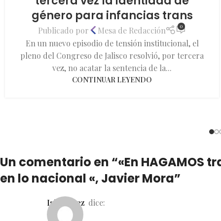
tercera vez la identidad de
género para infancias trans
0
Publicado por
Mesa de Redacción
En un nuevo episodio de tensión institucional, el
pleno del Congreso de Jalisco resolvió, por tercera
vez, no acatar la sentencia de la...
CONTINUAR LEYENDO
Un comentario en “
«En HAGAMOS tra
en lo nacional «, Javier Mora
”
Isis López
dice: