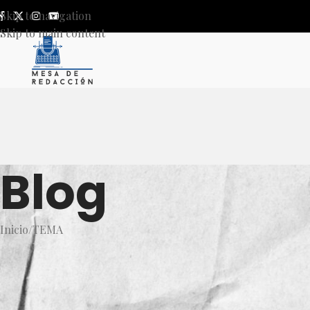
Skip to navigation
Skip to main content
Blog
Inicio
TEMA
T
«En HAGAMOS trabajamos desd
nacional «,