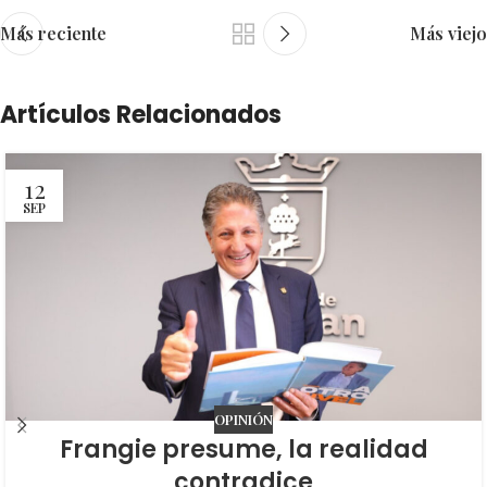
Más reciente
Más viejo
Artículos Relacionados
12
SEP
OPINIÓN
Frangie presume, la realidad
contradice